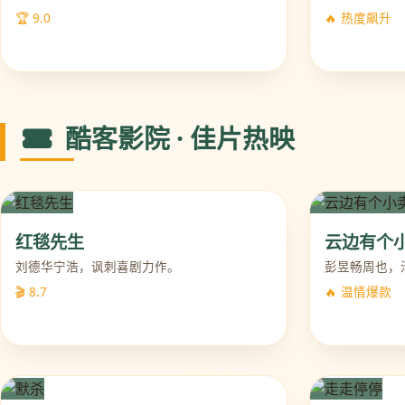
🏆 9.0
🔥 热度飙升
酷客影院 · 佳片热映
红毯先生
云边有个
刘德华宁浩，讽刺喜剧力作。
彭昱畅周也，
🎬 8.7
🔥 温情爆款