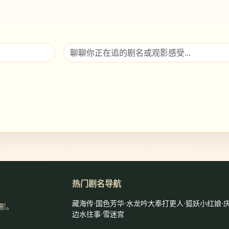
！
热门剧名导航
藏海传
·
国色芳华
·
水龙吟
大奉打更人
·
狐妖小红娘
·
电影。
边水往事
·
雪迷宫