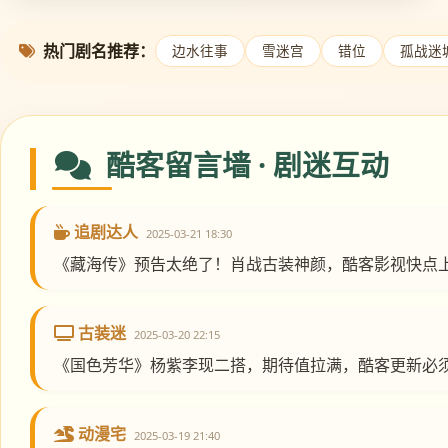
热门剧名推荐：
边水往事
雪迷宫
错位
孤战迷
酷客留言墙 · 剧迷互动
追剧达人
2025-03-21 18:30
《藏海传》预告太绝了！肖战古装神颜，酷客影视快点
古装迷
2025-03-20 22:15
《国色芳华》杨紫李现二搭，期待值拉满，酷客更新必
动漫宅
2025-03-19 21:40