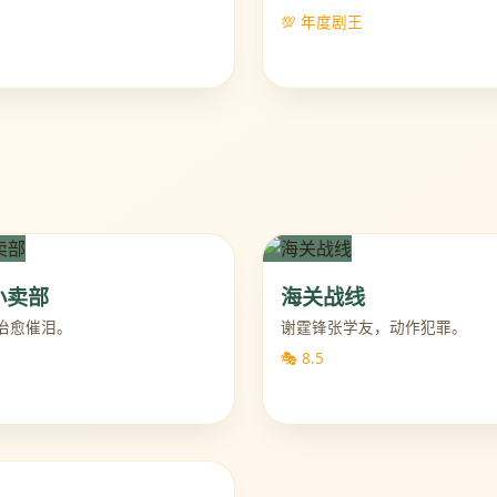
💯 年度剧王
小卖部
海关战线
治愈催泪。
谢霆锋张学友，动作犯罪。
🎭 8.5