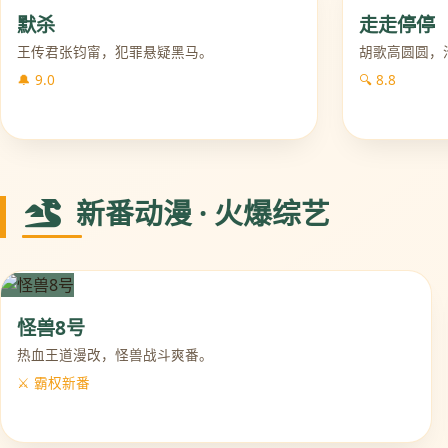
默杀
走走停停
王传君张钧甯，犯罪悬疑黑马。
胡歌高圆圆，
🔔 9.0
🔍 8.8
新番动漫 · 火爆综艺
怪兽8号
热血王道漫改，怪兽战斗爽番。
⚔️ 霸权新番