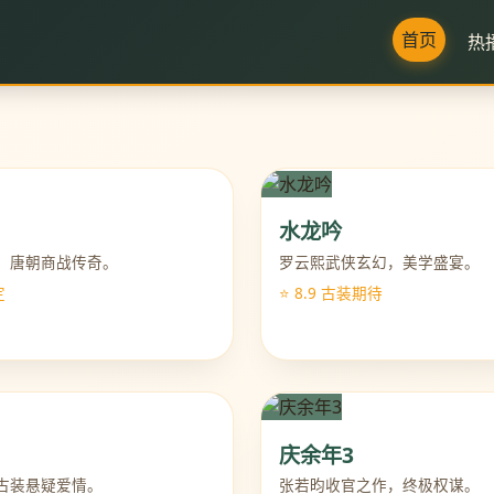
首页
热
水龙吟
，唐朝商战传奇。
罗云熙武侠玄幻，美学盛宴。
定
⭐ 8.9 古装期待
庆余年3
古装悬疑爱情。
张若昀收官之作，终极权谋。