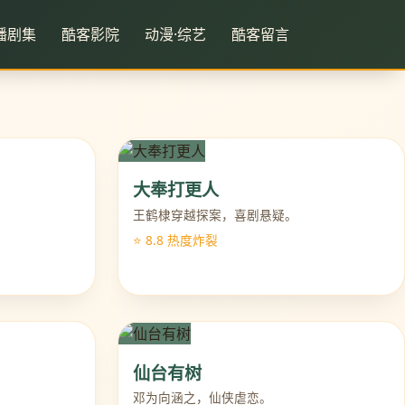
播剧集
酷客影院
动漫·综艺
酷客留言
大奉打更人
王鹤棣穿越探案，喜剧悬疑。
⭐ 8.8 热度炸裂
仙台有树
邓为向涵之，仙侠虐恋。