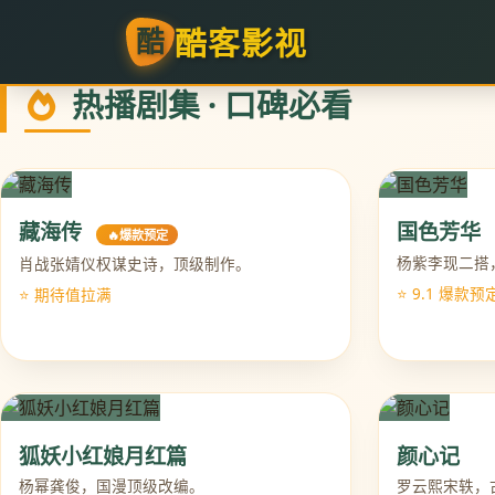
酷客影视
酷
热播剧集 · 口碑必看
藏海传
国色芳华
🔥爆款预定
杨紫李现二搭
肖战张婧仪权谋史诗，顶级制作。
⭐ 9.1 爆款预
⭐ 期待值拉满
狐妖小红娘月红篇
颜心记
杨幂龚俊，国漫顶级改编。
罗云熙宋轶，