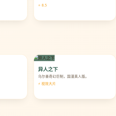
⭐ 8.5
异人之下
乌尔善奇幻巨制，国漫真人版。
⚡ 视效大片