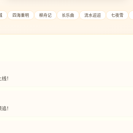
城
四海重明
柳舟记
长乐曲
流水迢迢
七夜雪
上线！
须追！